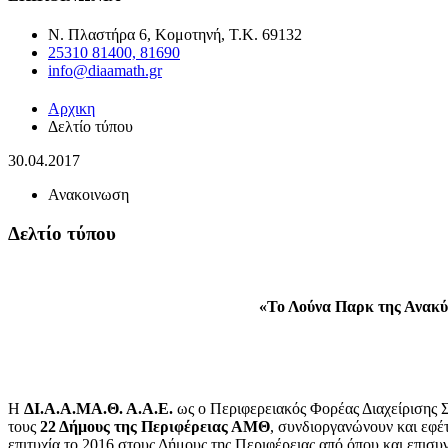
Ν. Πλαστήρα 6, Κομοτηνή, T.K. 69132
25310 81400, 81690
info@diaamath.gr
Αρχικη
Δελτίο τύπου
30.04.2017
Ανακοινωση
Δελτίο τύπου
«Το Λούνα Παρκ της Ανακύ
Η
ΔΙ.Α.Α.ΜΑ.Θ. Α.Α.Ε.
ως ο Περιφερειακός Φορέας Διαχείρισης 
τους
22 Δήμους της Περιφέρειας ΑΜΘ
, συνδιοργανώνουν και εφέ
επιτυχία το 2016 στους Δήμους της Περιφέρειας από όπου και επισυ