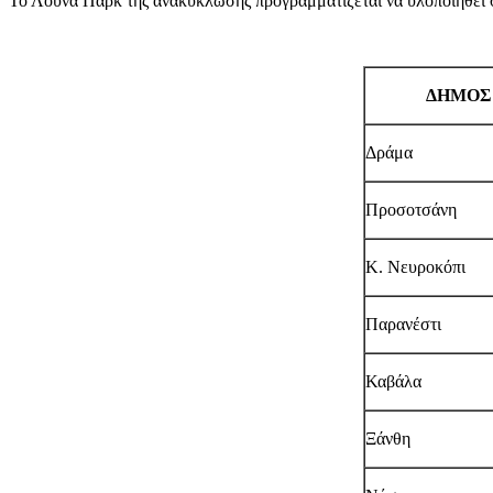
Το Λούνα Παρκ της ανακύκλωσης προγραμματίζεται να υλοποιηθεί 
ΔΗΜΟΣ
Δράμα
Προσοτσάνη
Κ. Νευροκόπι
Παρανέστι
Καβάλα
Ξάνθη