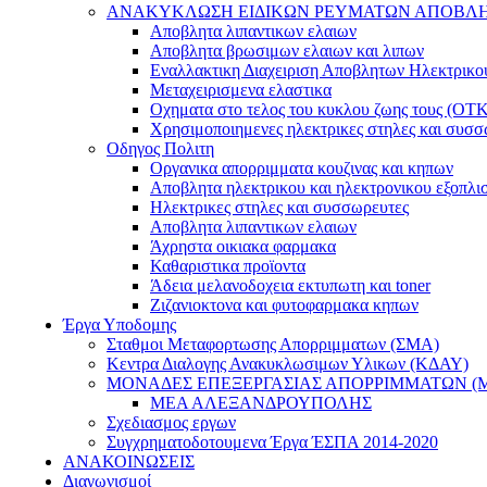
ΑΝΑΚΥΚΛΩΣΗ ΕΙΔΙΚΩΝ ΡΕΥΜΑΤΩΝ ΑΠΟΒΛ
Αποβλητα λιπαντικων ελαιων
Αποβλητα βρωσιμων ελαιων και λιπων
Εναλλακτικη Διαχειριση Αποβλητων Ηλεκτρικ
Μεταχειρισμενα ελαστικα
Οχηματα στο τελος του κυκλου ζωης τους (ΟΤ
Χρησιμοποιημενες ηλεκτρικες στηλες και συσσ
Οδηγος Πολιτη
Οργανικα απορριμματα κουζινας και κηπων
Αποβλητα ηλεκτρικου και ηλεκτρονικου εξοπλι
Ηλεκτρικες στηλες και συσσωρευτες
Αποβλητα λιπαντικων ελαιων
Άχρηστα οικιακα φαρμακα
Καθαριστικα προϊοντα
Άδεια μελανοδοχεια εκτυπωτη και toner
Ζιζανιοκτονα και φυτοφαρμακα κηπων
Έργα Υποδομης
Σταθμοι Μεταφορτωσης Απορριμματων (ΣΜΑ)
Κεντρα Διαλογης Ανακυκλωσιμων Υλικων (ΚΔΑΥ)
ΜΟΝΑΔΕΣ ΕΠΕΞΕΡΓΑΣΙΑΣ ΑΠΟΡΡΙΜΜΑΤΩΝ (
ΜΕΑ ΑΛΕΞΑΝΔΡΟΥΠΟΛΗΣ
Σχεδιασμος εργων
Συγχρηματοδοτουμενα Έργα ΈΣΠΑ 2014-2020
ΑΝΑΚΟΙΝΩΣΕΙΣ
Διαγωνισμοί