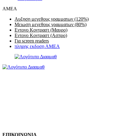
AMEA
Αυξηση μεγεθους γραμματων (120%)
Μειωση μεγεθους γραμματων (80%)
Εντονο Κοντραστ (Μαυρο)
Εντονο Κοντραστ (Ασπρο)
Για screen readers
πληρης εκδοση ΑΜΕΑ
AMEA
ΑΥΞΗΣΗ ΜΕΓΕΘΟΥΣ ΓΡΑΜΜΑΤΩΝ (120%)
ΜΕΙΩΣΗ ΜΕΓΕΘΟΥΣ ΓΡΑΜΜΑΤΩΝ (80%)
ΕΝΤΟΝΟ ΚΟΝΤΡΑΣΤ (ΜΑΥΡΟ)
ΕΝΤΟΝΟ ΚΟΝΤΡΑΣΤ (ΑΣΠΡΟ)
ΓΙΑ SCREEN READERS
ΠΛΗΡΗΣ ΕΚΔΟΣΗ ΑΜΕΑ
ΕΠΙΚΟΙΝΩΝΙΑ