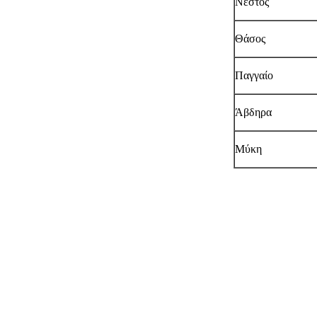
Νέστος
Θάσος
Παγγαίο
Άβδηρα
Μύκη