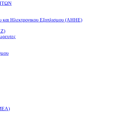
ΗΤΩΝ
ου και Ηλεκτρονικου Εξοπλισμου (ΑΗΗΕ)
ΚΖ)
ωρευτες
σμου
ΜΕΑ)