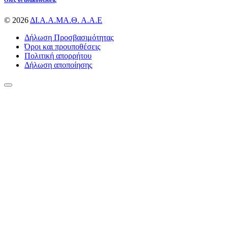
Ολες οι ανακοινώσεις
© 2026
ΔΙ.Α.Α.ΜΑ.Θ. Α.Α.Ε
Δήλωση Προσβασιμότητας
Όροι και προυποθέσεις
Πολιτική απορρήτου
Δήλωση αποποίησης