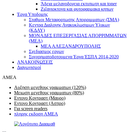
Άδεια μελανοδοχεια εκτυπωτη και toner
Ζιζανιοκτονα και φυτοφαρμακα κηπων
Έργα Υποδομης
Σταθμοι Μεταφορτωσης Απορριμματων (ΣΜΑ)
Κεντρα Διαλογης Ανακυκλωσιμων Υλικων
(ΚΔΑΥ)
ΜΟΝΑΔΕΣ ΕΠΕΞΕΡΓΑΣΙΑΣ ΑΠΟΡΡΙΜΜΑΤΩΝ
(ΜΕΑ)
ΜΕΑ ΑΛΕΞΑΝΔΡΟΥΠΟΛΗΣ
Σχεδιασμος εργων
Συγχρηματοδοτουμενα Έργα ΈΣΠΑ 2014-2020
ΑΝΑΚΟΙΝΩΣΕΙΣ
Διαγωνισμοί
AMEA
Αυξηση μεγεθους γραμματων (120%)
Μειωση μεγεθους γραμματων (80%)
Εντονο Κοντραστ (Μαυρο)
Εντονο Κοντραστ (Ασπρο)
Για screen readers
πληρης εκδοση ΑΜΕΑ