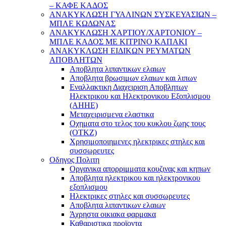
– ΚΑΦΕ ΚΑΔΟΣ
ΑΝΑΚΥΚΛΩΣΗ ΓΥΑΛΙΝΩΝ ΣΥΣΚΕΥΑΣΙΩΝ –
ΜΠΛΕ ΚΩΔΩΝΑΣ
ΑΝΑΚΥΚΛΩΣΗ ΧΑΡΤΙΟΥ/ΧΑΡΤΟΝΙΟΥ –
ΜΠΛΕ ΚΑΔΟΣ ΜΕ ΚΙΤΡΙΝΟ ΚΑΠΑΚΙ
ΑΝΑΚΥΚΛΩΣΗ ΕΙΔΙΚΩΝ ΡΕΥΜΑΤΩΝ
ΑΠΟΒΛΗΤΩΝ
Αποβλητα λιπαντικων ελαιων
Αποβλητα βρωσιμων ελαιων και λιπων
Εναλλακτικη Διαχειριση Αποβλητων
Ηλεκτρικου και Ηλεκτρονικου Εξοπλισμου
(ΑΗΗΕ)
Μεταχειρισμενα ελαστικα
Οχηματα στο τελος του κυκλου ζωης τους
(ΟΤΚΖ)
Χρησιμοποιημενες ηλεκτρικες στηλες και
συσσωρευτες
Οδηγος Πολιτη
Οργανικα απορριμματα κουζινας και κηπων
Αποβλητα ηλεκτρικου και ηλεκτρονικου
εξοπλισμου
Ηλεκτρικες στηλες και συσσωρευτες
Αποβλητα λιπαντικων ελαιων
Άχρηστα οικιακα φαρμακα
Καθαριστικα προϊοντα