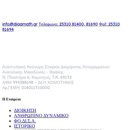
ΕΠΙΚΟΙΝΩΝΙΑ
info@diaamath.gr
Τηλεφωνο: 25310 81400, 81690
Φαξ: 25310
81694
ΔΙ.Α.Α.ΜΑ.Θ. Α.Α.Ε.
Αναπτυξιακή Ανώνυμη Εταιρεία Διαχείρισης Απορριμμάτων
Ανατολικής Μακεδονίας - Θράκης
Ν. Πλαστήρα 6, Κομοτηνή, T.K. 69132
ΑΦΜ 999388198 – ΔΟΥ ΚΟΜΟΤΗΝΗΣ
Αρ.ΓΕΜΗ: 014011710000
Η Εταιρεια
ΔΙΟΙΚΗΣΗ
ΑΝΘΡΩΠΙΝΟ ΔΥΝΑΜΙΚΟ
ΦΟ.ΔΙ.Σ.Α.
ΙΣΤΟΡΙΚΟ