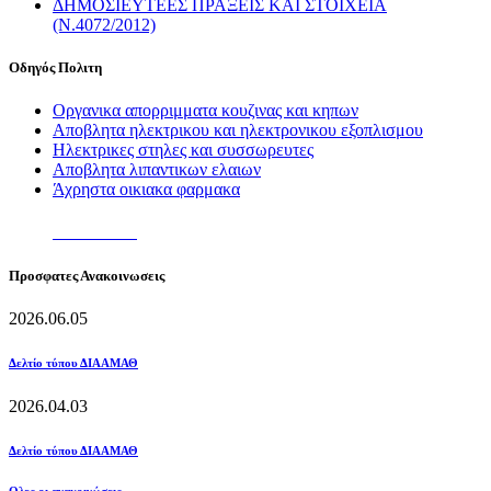
ΔΗΜΟΣΙΕΥΤΕΕΣ ΠΡΑΞΕΙΣ ΚΑΙ ΣΤΟΙΧΕΙΑ
(Ν.4072/2012)
Οδηγός Πολιτη
Οργανικα απορριμματα κουζινας και κηπων
Αποβλητα ηλεκτρικου και ηλεκτρονικου εξοπλισμου
Ηλεκτρικες στηλες και συσσωρευτες
Αποβλητα λιπαντικων ελαιων
Άχρηστα οικιακα φαρμακα
ΠΕΡΙΣΣΟΤΕΡΑ
Πρoσφατες Ανακοινωσεις
2026.06.05
Δελτίο τύπου ΔΙΑΑΜΑΘ
2026.04.03
Δελτίο τύπου ΔΙΑΑΜΑΘ