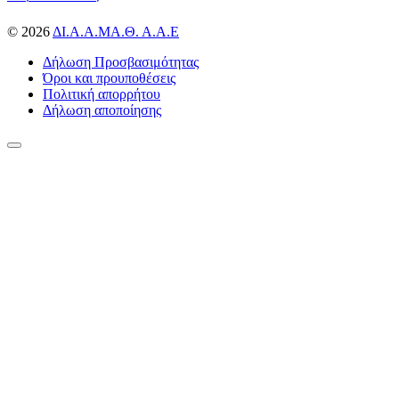
© 2026
ΔΙ.Α.Α.ΜΑ.Θ. Α.Α.Ε
Δήλωση Προσβασιμότητας
Όροι και προυποθέσεις
Πολιτική απορρήτου
Δήλωση αποποίησης