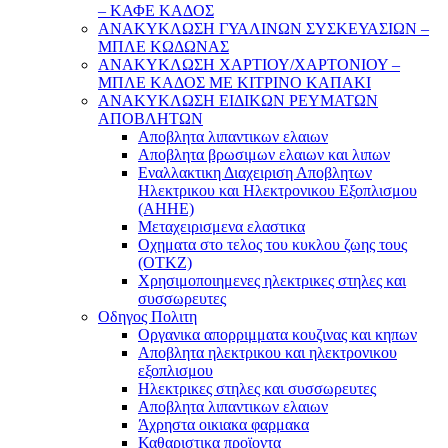
– ΚΑΦΕ ΚΑΔΟΣ
ΑΝΑΚΥΚΛΩΣΗ ΓΥΑΛΙΝΩΝ ΣΥΣΚΕΥΑΣΙΩΝ –
ΜΠΛΕ ΚΩΔΩΝΑΣ
ΑΝΑΚΥΚΛΩΣΗ ΧΑΡΤΙΟΥ/ΧΑΡΤΟΝΙΟΥ –
ΜΠΛΕ ΚΑΔΟΣ ΜΕ ΚΙΤΡΙΝΟ ΚΑΠΑΚΙ
ΑΝΑΚΥΚΛΩΣΗ ΕΙΔΙΚΩΝ ΡΕΥΜΑΤΩΝ
ΑΠΟΒΛΗΤΩΝ
Αποβλητα λιπαντικων ελαιων
Αποβλητα βρωσιμων ελαιων και λιπων
Εναλλακτικη Διαχειριση Αποβλητων
Ηλεκτρικου και Ηλεκτρονικου Εξοπλισμου
(ΑΗΗΕ)
Μεταχειρισμενα ελαστικα
Οχηματα στο τελος του κυκλου ζωης τους
(ΟΤΚΖ)
Χρησιμοποιημενες ηλεκτρικες στηλες και
συσσωρευτες
Οδηγος Πολιτη
Οργανικα απορριμματα κουζινας και κηπων
Αποβλητα ηλεκτρικου και ηλεκτρονικου
εξοπλισμου
Ηλεκτρικες στηλες και συσσωρευτες
Αποβλητα λιπαντικων ελαιων
Άχρηστα οικιακα φαρμακα
Καθαριστικα προϊοντα