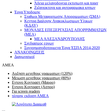
Άδεια μελανοδοχεια εκτυπωτη και toner
Ζιζανιοκτονα και φυτοφαρμακα κηπων
Έργα Υποδομης
Σταθμοι Μεταφορτωσης Απορριμματων (ΣΜΑ)
Κεντρα Διαλογης Ανακυκλωσιμων Υλικων
(ΚΔΑΥ)
ΜΟΝΑΔΕΣ ΕΠΕΞΕΡΓΑΣΙΑΣ ΑΠΟΡΡΙΜΜΑΤΩΝ
(ΜΕΑ)
ΜΕΑ ΑΛΕΞΑΝΔΡΟΥΠΟΛΗΣ
Σχεδιασμος εργων
Συγχρηματοδοτουμενα Έργα ΈΣΠΑ 2014-2020
ΑΝΑΚΟΙΝΩΣΕΙΣ
Διαγωνισμοί
AMEA
Αυξηση μεγεθους γραμματων (120%)
Μειωση μεγεθους γραμματων (80%)
Εντονο Κοντραστ (Μαυρο)
Εντονο Κοντραστ (Ασπρο)
Για screen readers
πληρης εκδοση ΑΜΕΑ