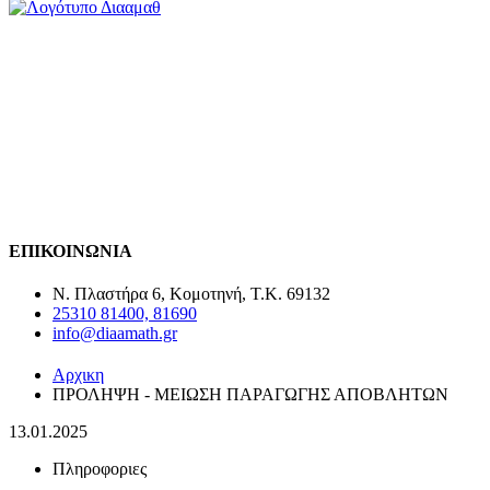
AMEA
ΑΥΞΗΣΗ ΜΕΓΕΘΟΥΣ ΓΡΑΜΜΑΤΩΝ (120%)
ΜΕΙΩΣΗ ΜΕΓΕΘΟΥΣ ΓΡΑΜΜΑΤΩΝ (80%)
ΕΝΤΟΝΟ ΚΟΝΤΡΑΣΤ (ΜΑΥΡΟ)
ΕΝΤΟΝΟ ΚΟΝΤΡΑΣΤ (ΑΣΠΡΟ)
ΓΙΑ SCREEN READERS
ΠΛΗΡΗΣ ΕΚΔΟΣΗ ΑΜΕΑ
ΕΠΙΚΟΙΝΩΝΙΑ
Ν. Πλαστήρα 6, Κομοτηνή, T.K. 69132
25310 81400, 81690
info@diaamath.gr
Αρχικη
ΠΡΟΛΗΨΗ - ΜΕΙΩΣΗ ΠΑΡΑΓΩΓΗΣ ΑΠΟΒΛΗΤΩΝ
13.01.2025
Πληροφοριες