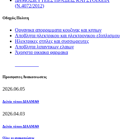
ΔΗΜΟΣΙΕΥΤΕΕΣ ΠΡΑΞΕΙΣ ΚΑΙ ΣΤΟΙΧΕΙΑ
(Ν.4072/2012)
Οδηγός Πολιτη
Οργανικα απορριμματα κουζινας και κηπων
Αποβλητα ηλεκτρικου και ηλεκτρονικου εξοπλισμου
Ηλεκτρικες στηλες και συσσωρευτες
Αποβλητα λιπαντικων ελαιων
Άχρηστα οικιακα φαρμακα
ΠΕΡΙΣΣΟΤΕΡΑ
Πρoσφατες Ανακοινωσεις
2026.06.05
Δελτίο τύπου ΔΙΑΑΜΑΘ
2026.04.03
Δελτίο τύπου ΔΙΑΑΜΑΘ
Ολες οι ανακοινώσεις