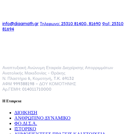
ΕΠΙΚΟΙΝΩΝΙΑ
info@diaamath.gr
Τηλεφωνο: 25310 81400, 81690
Φαξ: 25310
81694
ΔΙ.Α.Α.ΜΑ.Θ. Α.Α.Ε.
Αναπτυξιακή Ανώνυμη Εταιρεία Διαχείρισης Απορριμμάτων
Ανατολικής Μακεδονίας - Θράκης
Ν. Πλαστήρα 6, Κομοτηνή, T.K. 69132
ΑΦΜ 999388198 – ΔΟΥ ΚΟΜΟΤΗΝΗΣ
Αρ.ΓΕΜΗ: 014011710000
Η Εταιρεια
ΔΙΟΙΚΗΣΗ
ΑΝΘΡΩΠΙΝΟ ΔΥΝΑΜΙΚΟ
ΦΟ.ΔΙ.Σ.Α.
ΙΣΤΟΡΙΚΟ